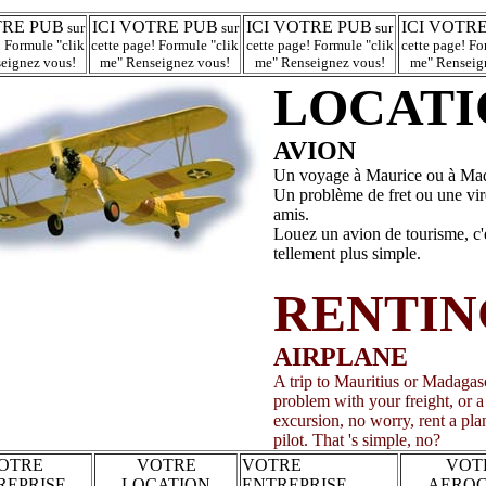
TRE PUB
ICI VOTRE PUB
ICI VOTRE PUB
ICI VOTR
sur
sur
sur
! Formule "clik
cette page! Formule "clik
cette page! Formule "clik
cette page! Fo
eignez vous!
me" Renseignez vous!
me" Renseignez vous!
me" Renseig
LOCATI
AVION
Un voyage à Maurice ou à Mad
Un problème de fret ou une vir
amis.
Louez un avion de tourisme, c'
tellement plus simple.
RENTIN
AIRPLANE
A trip to Mauritius or Madagas
problem with your freight, or a
excursion, no worry, rent a pla
pilot. That 's simple, no?
OTRE
VOTRE
VOTRE
VOT
REPRISE
LOCATION
ENTREPRISE
AERO