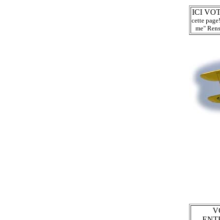
ICI VO
cette page
me" Rens
V
ENT