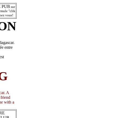
E PUB
sur
rmule "clik
nez vous!
ON
agascar.
ée entre
est
G
car. A
 friend
ne with a
RE
CLUB